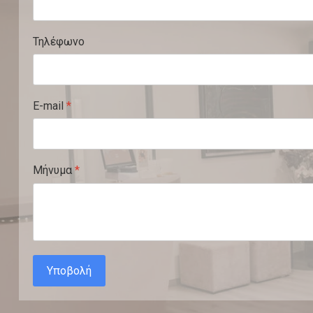
Τηλέφωνο
E-mail
*
Μήνυμα
*
Υποβολή