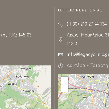
ΙΑΤΡΕΊΟ ΝΈΑΣ ΙΩΝΊΑΣ
(+30) 210 27 74 134
ή, Τ.Κ.: 145 63
Λεωφ. Ηρακλείου 310
142 31
info@legacyclinic.g
Δευτέρα - Τετάρτη 
+
−