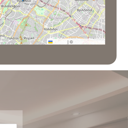
Leaflet
|
©
OpenStreetMap