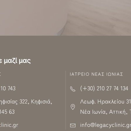
ε μαζί μας
Σ
ΙΑΤΡΕΊΟ ΝΈΑΣ ΙΩΝΊΑΣ
 10 743
(+30) 210 27 74 134
ισίας 322, Κηφισιά,
Λεωφ. Ηρακλείου 31
 145 63
Νέα Ιωνία, Αττική, Τ
linic.gr
info@legacyclinic.g