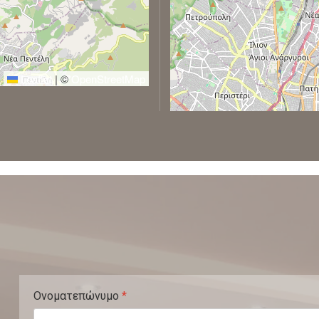
Leaflet
|
©
OpenStreetMap
Ονοματεπώνυμο
*