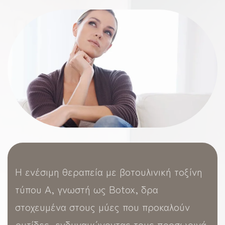
Η ενέσιμη θεραπεία με βοτουλινική τοξίνη
τύπου Α, γνωστή ως Botox, δρα
στοχευμένα στους μύες που προκαλούν
ρυτίδες, ενδυναμώνοντας τους προσωρινά