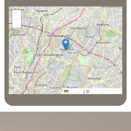
+
−
Leaflet
|
©
OpenStreetMap