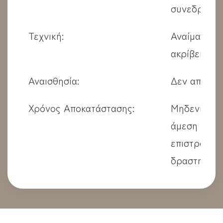
συνεδρία
Τεχνική:
Αναίμακτη, 
ακρίβεια λέ
Αναισθησία:
Δεν απαιτεί
Χρόνος Αποκατάστασης:
Μηδενικός,
άμεση
επιστροφή σ
δραστηριότ