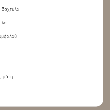
, δάχτυλα
υλα
 ομφαλού
, μύτη