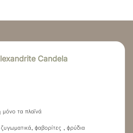
exandrite Candela
ή μόνο τα πλαϊνά
 ζυγωματικά, φαβορίτες , φρύδια