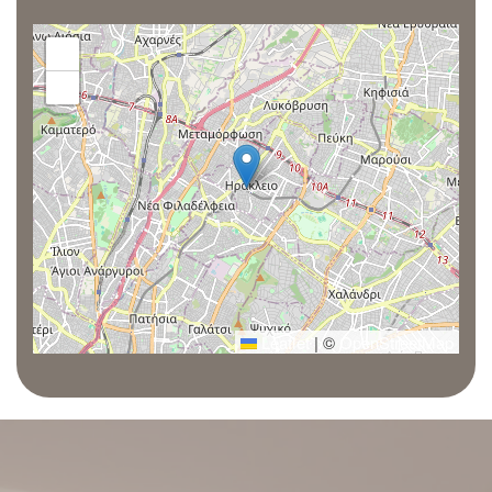
+
−
Leaflet
|
©
OpenStreetMap